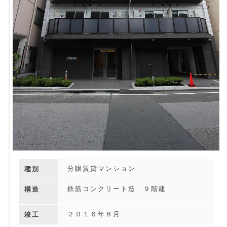
分譲賃貸マンション
種別
鉄筋コンクリート造 ９階建
構造
２０１６年８月
竣工